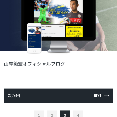
山岸範宏オフィシャルブログ
NEXT
次の4件
1
2
3
4