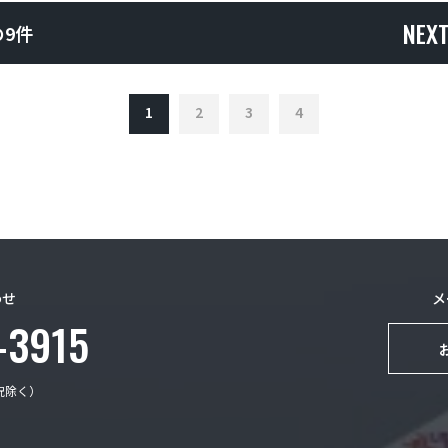
NEX
の9件
1
2
3
4
わせ
メ
-3915
日祝除く）